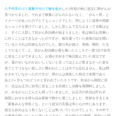
八千代市のゴミ屋敷片付けで物を処分
した3年前の秋に祖父に肺がんが
見つかりました。それまで家族にがんの人もいなく、「がん＝死」と
イメージがあったのでとてもショックでした。同じように祖母や両親
もショックを受けていました。しかし悲しんで立ち止まってる暇はな
く、すぐに入院して抗がん剤治療が始まりました。私は毎日お見舞い
に行くことはできなかったのですが、毎日通っていた祖母の話を聞い
ているとそれは壮絶なものでした。髪の毛が抜け、発熱、嘔吐、だる
くてだるくて…と。抗がん剤治療が落ち着いたところで一度1泊で自宅
に戻ることができました。お酒が大好きで毎日飲んでいた祖父です
が、薬のせいなのかおいしくないと言ってほとんど飲まなかった姿を
見てとてつもない寂しさに襲われたことは今でも忘れません。私は聞
かされていなかったのですが、肺がんは発覚した時点で末期であり、
あと2ヶ月もつかどうかと言われていたそうです。外泊から病院に戻
り、次はお正月に自宅に戻ることを目標とし治療を再開時しました
が、みるからにどんどん弱っていきました。お正月の外泊は叶わず、
病院におせちを持ち込み家族で静かに過ごしました。乾杯をするとき
「家族みんな仲良くな」という祖父の言葉は常に心の中にあります。
祖父も自分はもう長くないことは気づいていたのでしょう。その中で
の最後の願いだったに違いありません。年が明けて2週間、最初にお医