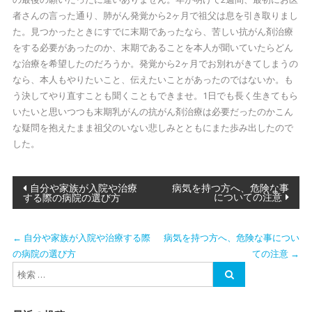
者さんの言った通り、肺がん発覚から2ヶ月で祖父は息を引き取りまし
た。見つかったときにすでに末期であったなら、苦しい抗がん剤治療
をする必要があったのか、末期であることを本人が聞いていたらどん
な治療を希望したのだろうか。発覚から2ヶ月でお別れがきてしまうの
なら、本人もやりたいこと、伝えたいことがあったのではないか。も
う決してやり直すことも聞くこともできませ。1日でも長く生きてもら
いたいと思いつつも末期乳がんの抗がん剤治療は必要だったのかこん
な疑問を抱えたまま祖父のいない悲しみとともにまた歩み出したので
した。
投稿ナビゲーション
自分や家族が入院や治療
病気を持つ方へ、危険な事
についての注意
する際の病院の選び方
←
自分や家族が入院や治療する際
病気を持つ方へ、危険な事につい
の病院の選び方
ての注意
→